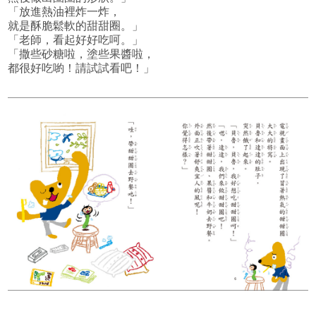
「放進熱油裡炸一炸，
就是酥脆鬆軟的甜甜圈。」
「老師，看起好好吃呵。」
「撒些砂糖啦，塗些果醬啦，
都很好吃喲！請試試看吧！」