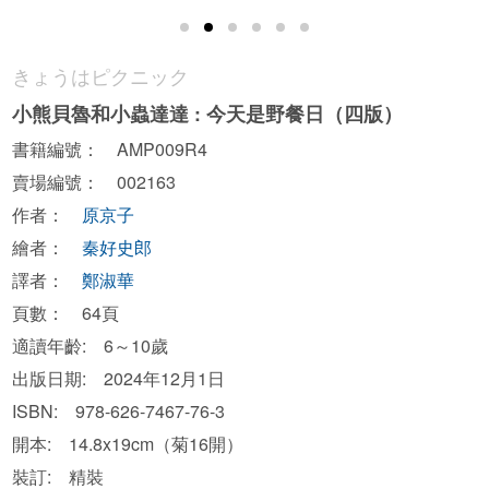
きょうはピクニック
小熊貝魯和小蟲達達 : 今天是野餐日（四版）
書籍編號： AMP009R4
賣場編號： 002163
作者：
原京子
繪者：
秦好史郎
譯者：
鄭淑華
頁數： 64頁
適讀年齡: 6～10歲
出版日期: 2024年12月1日
ISBN: 978-626-7467-76-3
開本: 14.8x19cm（菊16開）
裝訂: 精裝