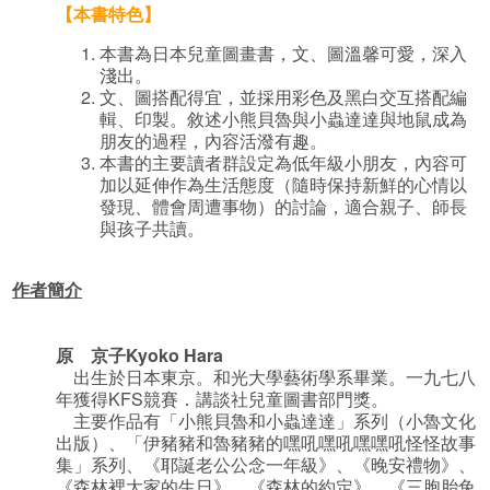
【本書特色】
本書為日本兒童圖畫書，文、圖溫馨可愛，深入
淺出。
文、圖搭配得宜，並採用彩色及黑白交互搭配編
輯、印製。敘述小熊貝魯與小蟲達達與地鼠成為
朋友的過程，內容活潑有趣。
本書的主要讀者群設定為低年級小朋友，內容可
加以延伸作為生活態度（隨時保持新鮮的心情以
發現、體會周遭事物）的討論，適合親子、師長
與孩子共讀。
作者簡介
原 京子Kyoko Hara
出生於日本東京。和光大學藝術學系畢業。一九七八
年獲得KFS競賽．講談社兒童圖書部門獎。
主要作品有「小熊貝魯和小蟲達達」系列（小魯文化
出版）、「伊豬豬和魯豬豬的嘿吼嘿吼嘿嘿吼怪怪故事
集」系列、《耶誕老公公念一年級》、《晚安禮物》、
《森林裡大家的生日》、《森林的約定》、《三胞胎兔