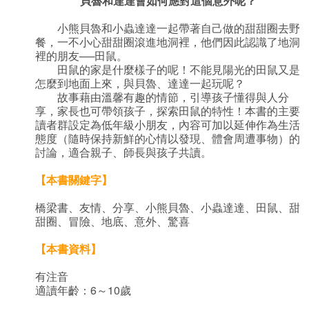
貝魯和達達會如何應對這個意外呢？
小熊貝魯和小蟲達達一起帶著自己做的甜甜圈去野
餐，一不小心甜甜圈滾進地洞裡，他們因此認識了地洞
裡的朋友──田鼠。
田鼠的家是什麼樣子的呢！不能見陽光的田鼠又是
怎麼到地面上來，與貝魯、達達一起玩呢？
故事藉由溫馨有趣的情節，引導孩子懂得與人分
享，家長也可帶領孩子，探索田鼠的特性！本書的主要
讀者群設定為低年級小朋友，內容可加以延伸作為生活
態度（隨時保持新鮮的心情以發現、體會周遭事物）的
討論，適合親子、師長與孩子共讀。
【本書關鍵字】
橋梁書、友情、分享、小熊貝魯、小蟲達達、田鼠、甜
甜圈、冒險、地底、意外、驚喜
【本書資料】
有注音
適讀年齡：6～10歲