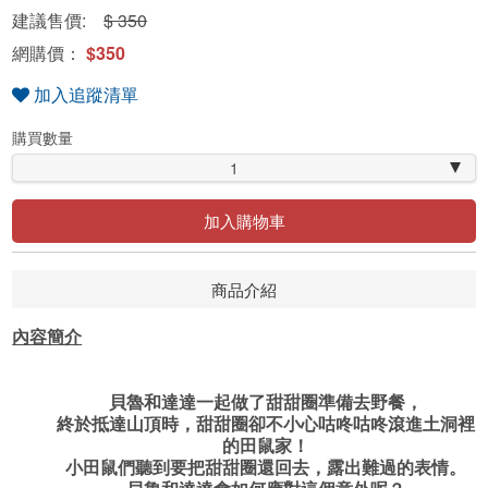
建議售價:
$ 350
網購價：
$350
加入追蹤清單
購買數量
1
加入購物車
商品介紹
內容簡介
貝魯和達達一起做了甜甜圈準備去野餐，
終於抵達山頂時，甜甜圈卻不小心咕咚咕咚滾進土洞裡
的田鼠家！
小田鼠們聽到要把甜甜圈還回去，露出難過的表情。