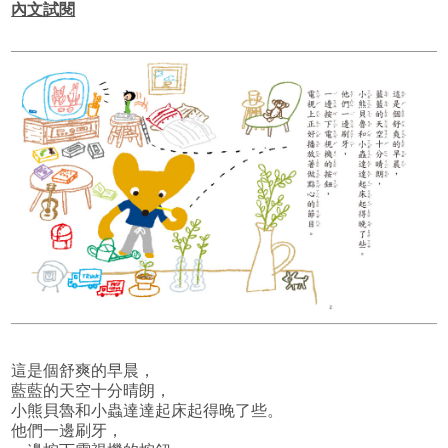
內文試閱
這是個舒爽的早晨，
藍藍的天空十分晴朗，
小熊貝魯和小蟲達達起床起得晚了些。
他們一邊刷牙，