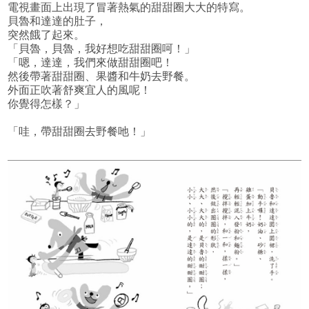
電視畫面上出現了冒著熱氣的甜甜圈大大的特寫。
貝魯和達達的肚子，
突然餓了起來。
「貝魯，貝魯，我好想吃甜甜圈呵！」
「嗯，達達，我們來做甜甜圈吧！
然後帶著甜甜圈、果醬和牛奶去野餐。
外面正吹著舒爽宜人的風呢！
你覺得怎樣？」
「哇，帶甜甜圈去野餐吔！」