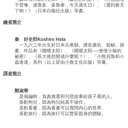
子普琳、達魯多、多魯泰，今天過生日》、《遇到春天
了喲！》（日本白楊社出版）等書。
繪者簡介
秦 好史郎
Koshiro Hata
一九六三年出生於日本兵庫縣。擅長廣告、裝幀、插
畫。作品有《嗯嗯太郎》、《嗯嗯太郎──便便小偷的
祕密》、《長大後想變成什麼呢？》、「小熊貝魯和小
蟲達達」系列（以上皆由小魯文化出版）等書。
譯者簡介
鄭淑華
是個編輯，負責挑選和刊登故事給孩子看的人。
喜歡狗兒，因為狗兒純真不做作。
喜歡看書，因為看書可以寬闊內心的世界。
喜歡旅行，因為旅行可以豐富親身的體驗。