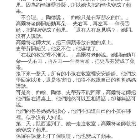
果。因為約翰讓喬抄襲，所以她也把約翰也變成了蘋
果。
「不合理。」陶德說，「約翰只是在幫朋友的忙。」
高爾符老師開始動耳朵──先右耳，再左耳──伸長舌
頭，把陶德變成了蘋果。「還有人有意見嗎？」她問。
沒有人說話。
高爾符老師大笑，把三個蘋果放在她的桌上。
史蒂芬開始哭，他忍不住，他嚇壞了。
「在我的教室裡不准哭。」高爾符老師說。她開始動耳
朵──先右耳，再左耳──伸長舌頭，把史蒂芬變成了蘋
果。
接下來一整天，所有的小孩在教室裡安安靜靜。他們放
學回家以後，還是很害怕，怕得不敢跟自己的爸爸媽媽
講話。
可是喬、約翰、陶德、史蒂芬不能回家，高爾符老師把
他們留在講桌上。他們雖然可以互相講話，卻都無話可
說。
他們的爸爸媽媽很擔心，他們不知道自己的小孩在哪
裡。似乎沒有人知道。
第二天，凱西遲到了。她一走進教室，高爾符老師就把
她變成了蘋果。
保羅在課堂上打了個噴嚏，他也變成了蘋果。