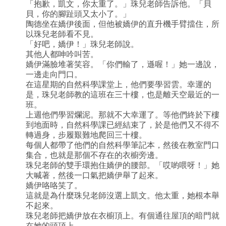
「抱歉，凱文，你太重了。」珠兒老師告訴他。「貝
貝，你的腳趾頭又太小了。」
陶德坐在嬌伊後面，但他被嬌伊的直升機手臂擋住，所
以珠兒老師看不見。
「好吧，嬌伊！」珠兒老師說。
其他人都呻吟叫苦。
嬌伊滿臉堆著笑容。「你們輸了，遜喔！」她一邊說，
一邊走向門口。
在這星期的自然科學課堂上，他們要學習雲。幸運的
是，珠兒老師教的這班在三十樓，也是離天空最近的一
班。
上週他們學習爛泥。那就不大幸運了。等他們終於下樓
到地面時，自然科學課已經結束了，於是他們又不得不
轉過身，步履艱難地爬回三十樓。
每個人都帶了他們的自然科學筆記本，然後在教室門口
集合，也就是那個不存在的衣櫥旁邊。
珠兒老師的雙手環抱住嬌伊的腰部。「哎喲喂呀！」她
大喊著，然後一口氣把嬌伊舉了起來。
嬌伊咯咯笑了。
這就是為什麼珠兒老師沒選上凱文。他太重，她根本舉
不起來。
珠兒老師把嬌伊放在衣櫥頂上。有個通往屋頂的暗門就
在她的頭頂上。