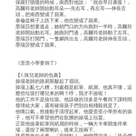
保羅打噴嚏的時候，南西對他說：「祝你早日康復！」
高爾符老師開始動耳朵──先右耳，再左耳──伸長舌
頭，把南西變成了蘋果。
泰倫從椅子上跌下來，他也變成了蘋果。
墨瑞莎想要逃走，她朝門口的方向跑到一半時，高爾符
老師開始動右耳。她跑到門邊，高爾符老師動了左耳。
墨瑞莎打開門，一隻腳跨出去，高爾符老師伸長舌頭，
墨瑞莎變成了蘋果。
《歪歪小學要倒了》
【1.珠兒老師的包裹】
操場老師的路易斯皺起了眉頭。
操場上亂七八糟，到處都是鉛筆、紙屑。他真不懂，這
麼些垃圾打哪兒來的啊？哼，我才不撿呢！
他的工作不是撿垃圾。他該做的頂多是午餐與下課時間
發球給大家，還有確保孩子們別自相殘殺就是了。
他嘆口氣，然後動手清理起來。他愛歪歪小學所有的孩
子，他可不希望他們在骯髒的操場上玩耍。
正當他撿著鉛筆與紙屑的時候，一輛大卡車開進停車
場，還按了兩聲喇叭，後來又按兩下。
路易斯奔向卡車。「安靜點！」他悄聲說道：「孩子們