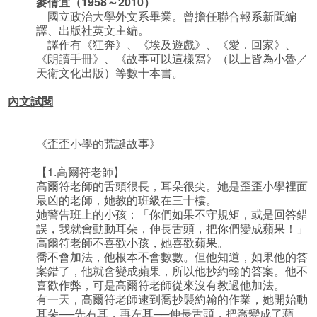
麥倩宜（1958～2010）
國立政治大學外文系畢業。曾擔任聯合報系新聞編
譯、出版社英文主編。
譯作有《狂奔》、《埃及遊戲》、《愛．回家》、
《朗讀手冊》、《故事可以這樣寫》（以上皆為小魯／
天衛文化出版）等數十本書。
內文試閱
《歪歪小學的荒誕故事》
【1.高爾符老師】
高爾符老師的舌頭很長，耳朵很尖。她是歪歪小學裡面
最凶的老師，她教的班級在三十樓。
她警告班上的小孩：「你們如果不守規矩，或是回答錯
誤，我就會動動耳朵，伸長舌頭，把你們變成蘋果！」
高爾符老師不喜歡小孩，她喜歡蘋果。
喬不會加法，他根本不會數數。但他知道，如果他的答
案錯了，他就會變成蘋果，所以他抄約翰的答案。他不
喜歡作弊，可是高爾符老師從來沒有教過他加法。
有一天，高爾符老師逮到喬抄襲約翰的作業，她開始動
耳朵──先右耳，再左耳──伸長舌頭，把喬變成了蘋