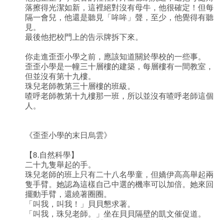
落擦得光潔如新，這裡絕對沒有母牛，他很確定！但每
隔一會兒，他還是聽見「哞哞」聲，至少，他覺得有聽
見。
最後他把校門上的告示牌拆下來。
你走進歪歪小學之前，應該知道關於學校的一些事。
歪歪小學是一幢三十層樓的建築，每層樓有一間教室，
但並沒有第十九樓。
珠兒老師教第三十層樓的班級。
喳呼老師教第十九樓那一班，所以並沒有喳呼老師這個
人。
《歪歪小學的末日烏雲》
【8.自然科學】
二十九隻舉起的手。
珠兒老師的班上只有二十八名學童，但嬌伊高高舉起兩
隻手臂。她認為這樣自己中選的機率可以加倍。她來回
擺動手臂，還繞著圈圈。
「叫我，叫我！」貝貝懇求著。
「叫我，珠兒老師。」坐在貝貝隔壁的凱文催促道。