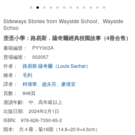
Sideways Stories from Wayside School、Wayside
Schoo
歪歪小學：路易斯．薩奇爾經典校園故事（4冊合售）
書籍編號： PYY003A
賣場編號： 002057
作者：
路易斯‧薩奇爾（Louis Sachar）
繪者：
毛利
譯者：
柯倩華、趙永芬、麥倩宜
頁數： 848頁
適讀年齡: 中、高年級以上
出版日期: 2024年2月1日
ISBN: 978-626-7350-65-2
開本: 共４冊，菊16開（14.8×20.9×4.5cm）