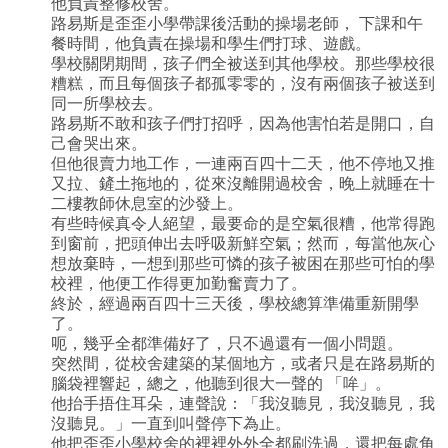
他負責整修校舍。
路易斯是歪歪小學帶課後活動的操場老師， 下課和午
餐時間，他負責在操場和學生們打球、遊戲。
學校關閉期間，孩子們全被送到其他學校。那些學校很
糟糕，而且每個孩子都孤零零的，沒有兩個孩子被送到
同一所學校去。
路易斯不敢和孩子們打招呼，因為他害怕若是開口，自
己會哭出來。
但他很賣力地工作，一連兩百四十二天，他不停地又推
又拉、鏟土拖地的，從來沒離開過校舍，晚上就睡在十
二樓教師休息室的沙發上。
有些時候真令人絕望，最要命的是空氣很糟，他常得跑
到窗前，把頭伸出去呼吸新鮮空氣；然而，每當他灰心
想放棄時，一想到那些可憐的孩子被困在那些可怕的學
校裡，他便工作得更加勤奮賣力了。
終於，經過兩百四十三天後，學校總算準備重新開學
了。
呃，幾乎全都準備好了，只不過還有一個小問題。
突然間，從校舍建築的某個地方，或者只是在路易斯的
腦袋裡響起，總之，他聽到很大一聲的 「哞」。
他抬手捂住耳朵，連聲說：「我沒聽見，我沒聽見，我
沒聽見。」一直到叫聲停下為止。
他把歪歪小學校舍的裡裡外外全都刷洗過，還把每處角