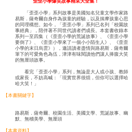
歪歪小學爆笑故事精采大全集！
「歪歪小學」系列故事是美國知名兒童文學作家路
易斯．薩奇爾自身作為孩童的經驗，以及揣摩孩童心思
的同理構想。如今，「歪歪小學」系列已名列「校園故
事經典」，陪伴著不同世代讀者們成長。本套書收錄本
系列一至四集（《歪歪小學的荒誕故事》、《歪歪小學
要倒了》、《歪歪小學來了一個小小陌生人》、《歪歪
小學的末日烏雲》），邀請讀者盡情與路易斯．薩奇爾
筆下的可愛角色為伍，津津有味閱讀他們讓人捧腹大笑
的無厘頭故事。
看完「歪歪小學」系列，無論是大人或小孩、教師
或家長，不妨高喊：「現實世界很煩，但你可以選擇哈
哈大笑！」
【本書關鍵字】
路易斯．薩奇爾、校園生活、美國文學、荒誕故事、幽
默、無稽美學、無厘頭
【本書資料】