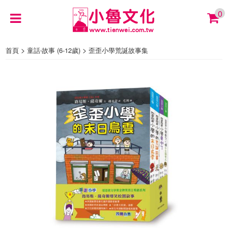
0
>
>
首頁
童話‧故事 (6-12歲)
歪歪小學荒誕故事集