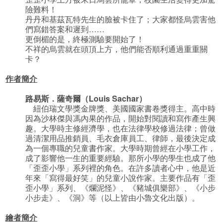
險難料！
丹丹和基茲瓦特先生的臉被卡住了；大家都怪烏雲害他
們寫錯答案和遲到……
更倒楣的是，終極測驗要開始了！
不祥的烏雲就在頭頂上方，他們能否順利通過重重關
卡？
作者簡介
路易斯．薩奇爾（Louis Sachar）
紐伯瑞文學獎金牌獎、美國國家書卷獎得主。高中時
因為沙林傑與馮內果的作品，開始對閱讀和寫作產生興
趣。大學時主修經濟學，也在法律學校修過法律；曾做
過清潔用品推銷員、毛衣倉庫員工、律師，最後決定成
為一個專職的兒童書作家。大學時期曾經在小學工作，
成了影響他一生的重要經驗。那所小學的學生也成了他
「歪歪小學」系列裡的角色。在許多讀者心中，他是近
年來「寫得最好笑」的兒童小說作家。主要作品有「歪
歪小學」系列、《爛泥怪》、《豬城俱樂部》、《小步
小步走》、《洞》等（以上皆由小魯文化出版）。
繪者簡介