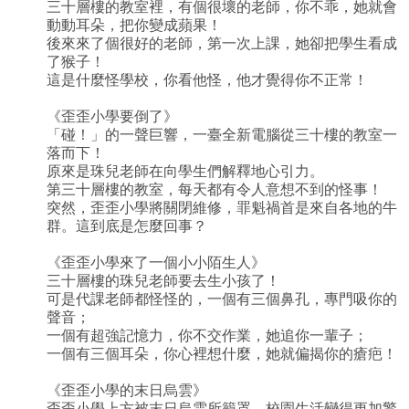
三十層樓的教室裡，有個很壞的老師，你不乖，她就會
動動耳朵，把你變成蘋果！
後來來了個很好的老師，第一次上課，她卻把學生看成
了猴子！
這是什麼怪學校，你看他怪，他才覺得你不正常！
《歪歪小學要倒了》
「碰！」的一聲巨響，一臺全新電腦從三十樓的教室一
落而下！
原來是珠兒老師在向學生們解釋地心引力。
第三十層樓的教室，每天都有令人意想不到的怪事！
突然，歪歪小學將關閉維修，罪魁禍首是來自各地的牛
群。這到底是怎麼回事？
《歪歪小學來了一個小小陌生人》
三十層樓的珠兒老師要去生小孩了！
可是代課老師都怪怪的，一個有三個鼻孔，專門吸你的
聲音；
一個有超強記憶力，你不交作業，她追你一輩子；
一個有三個耳朵，你心裡想什麼，她就偏揭你的瘡疤！
《歪歪小學的末日烏雲》
歪歪小學上方被末日烏雲所籠罩，校園生活變得更加驚