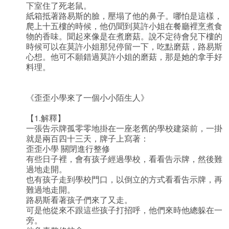
下室住了死老鼠。
紙箱抵著路易斯的臉，壓塌了他的鼻子。哪怕是這樣，
爬上十五樓的時候，他仍聞到莫許小姐在餐廳裡烹煮食
物的香味。聞起來像是在煮磨菇。說不定待會兒下樓的
時候可以在莫許小姐那兒停留一下，吃點磨菇，路易斯
心想。他可不願錯過莫許小姐的磨菇，那是她的拿手好
料理。
《歪歪小學來了一個小小陌生人》
【1.解釋】
一張告示牌孤零零地掛在一座老舊的學校建築前，一掛
就是兩百四十三天，牌子上寫著：
歪歪小學 關閉進行整修
有些日子裡，會有孩子經過學校，看看告示牌，然後難
過地走開。
也有孩子走到學校門口，以倒立的方式看看告示牌，再
難過地走開。
路易斯看著孩子們來了又走。
可是他從來不跟這些孩子打招呼，他們來時他總躲在一
旁。