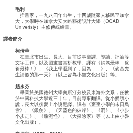
毛利
插畫家，一九八四年出生，十四歲隨家人移民至加拿
大，大學時在加拿大安大略藝術設計大學（OCAD
Univeristy）主修傳統繪畫。
譯者簡介
柯倩華
在臺北市出生、長大。目前從事翻譯、導讀、評論等
文字工作，以及圖畫書賞析教學。譯有《媽媽最棒！爸
爸最棒！》、《我上學遲到了，因為……》、《麥基先
生請假的那一天》（以上皆為小魯文化出版）等。
趙永芬
畢業於美國德州大學奧斯汀分校及東海外文系，任教
於中國科技大學近三十年，目前專事翻譯。從小愛讀小
說，長大以後愛上小說翻譯。譯有《歪歪小學的末日烏
雲》、《銀劍》、《天藍色的彼岸》、《洞》、《小步
小步走》、《爛泥怪》、《大探險家》等（以上由小魯
文化出版）。