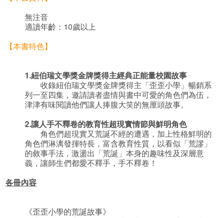
無注音
適讀年齡：10歲以上
【本書特色】
1.
紐伯瑞文學獎金牌獎得主經典正能量校園故事
收錄紐伯瑞文學獎金牌獎得主「歪歪小學」暢銷系
列一至四集，邀請讀者盡情與書中可愛的角色們為伍，
津津有味閱讀他們讓人捧腹大笑的無厘頭故事。
2.
讓人手不釋卷的教育性超現實情節與鮮明角色
角色們超現實又荒誕不經的遭遇，加上性格鮮明的
角色們淋漓發揮特長，富含教育性質，以看似「荒謬」
的敘事手法，激盪出「荒誕」本身的趣味性及深層意
義，讓師生們都愛不釋手，手不釋卷！
各冊內容
《歪歪小學的荒誕故事》