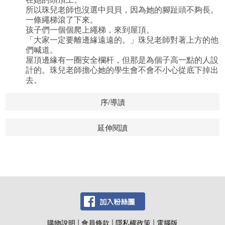
所以珠兒老師也沒選中貝貝，因為她的腳趾頭不夠長。
一條繩梯滾了下來。
孩子們一個個爬上繩梯，來到屋頂。
「大家一定要離邊緣遠遠的。」珠兒老師對著上方的他
們喊道。
屋頂邊緣有一圈安全欄杆，但那是為個子高一點的人設
計的。珠兒老師擔心她的學生會不會不小心從底下掉出
去。
序/導讀
延伸閱讀
|
|
|
購物說明
會員條款
隱私權政策
電腦版