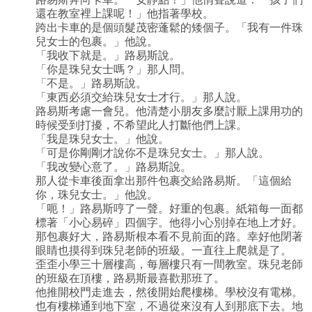
還在教室裡上課呢！」他指著學校。
跨出卡車的是個頭髮茂密蓬鬆的矮個子。「我有一件珠
兒女士的包裹。」他說。
「我收下就是。」路易斯說。
「你是珠兒女士嗎？」那人問。
「不是。」路易斯說。
「東西必須交給珠兒女士才行。」那人說。
路易斯考慮一會兒。他清楚小朋友多麼討厭上課用功的
時候受到打擾，不希望此人打斷他們上課。
「我是珠兒女士。」他說。
「可是你剛剛才說你不是珠兒女士。」那人說。
「我改變心意了。」路易斯說。
那人從卡車後面拿出那件包裹交給路易斯。「這個給
你，珠兒女士。」他說。
「呃！」路易斯哼了一聲。好重的包裹。紙箱每一面都
標著「小心易碎」四個字。他得小心別掉在地上才好。
那包裹好大，路易斯根本看不見前面的路。幸好他閉著
眼睛也摸得到珠兒老師的班級。一直往上爬就是了。
歪歪小學三十層樓高，每層樓只有一間教室。珠兒老師
的班級在頂樓，路易斯最喜歡那班了。
他推開校門走進去，然後開始爬樓梯。學校沒有電梯。
也有樓梯通到地下室，不過從來沒有人到那底下去。地