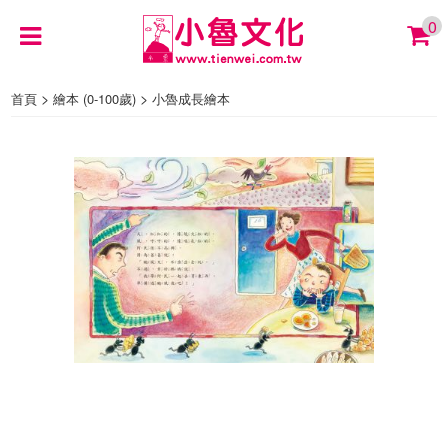
0
>
>
首頁
繪本 (0-100歲)
小魯成長繪本