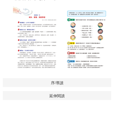
序/導讀
延伸閱讀