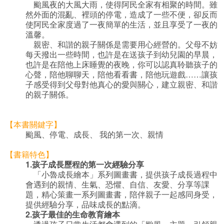
颱風夜的大風大雨，使得阿民全家有相聚的時間。雖
然外面的混亂、裡頭的停電，造成了一些不便，卻反而
使阿民全家度過了一夜簡單的生活，並且享受了一夜的
溫馨。
親密、和諧的親子關係是需要用心經營的。父母不妨
每天撥出一些時間，也許是在送孩子到幼兒園的早晨，
也許是在陪他上床睡覺的夜晚，你可以認真聆聽孩子的
心聲，陪他聊聊天，陪他看看書，陪他玩遊戲……讓孩
子感受得到父母對他真心的愛與關心，建立親密、和諧
的親子關係。
【本書關鍵字】
颱風、停電、成長、 我的第一次、親情
【書籍特色】
1.
孩子成長歷程的第一次經驗分享
「小魯成長繪本」系列圖畫書，提供孩子成長過程中
會遇到的親情、生氣、恐懼、自信、友愛、分享等課
題，精心策畫一系列圖畫書，陪伴親子一起感同身受，
提供經驗分享，品味成長的點滴。
2.
孩子最佳的生命教育繪本