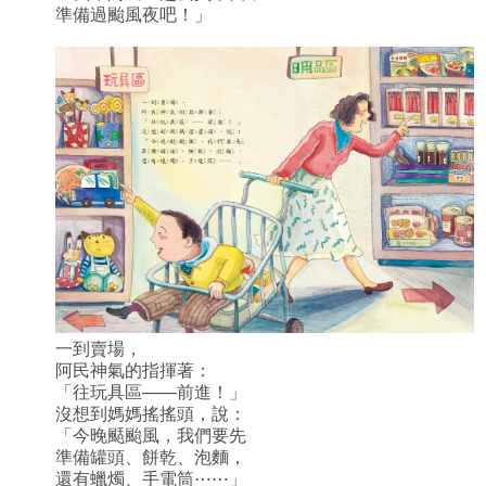
準備過颱風夜吧！」
一到賣場，
阿民神氣的指揮著：
「往玩具區——前進！」
沒想到媽媽搖搖頭，說：
「今晚颳颱風，我們要先
準備罐頭、餅乾、泡麵，
還有蠟燭、手電筒⋯⋯」