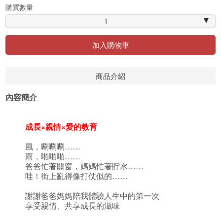
購買數量
1
加入購物車
商品介紹
內容簡介
成長×
親情×愛的教育
風，唰唰唰……
雨，啪啪啪……
爸爸忙著關窗，媽媽忙著貯水……
哇！街上亂得像打仗似的……
謝謝爸爸媽媽陪我體驗人生中的第一次
享受親情、共享成長的滋味