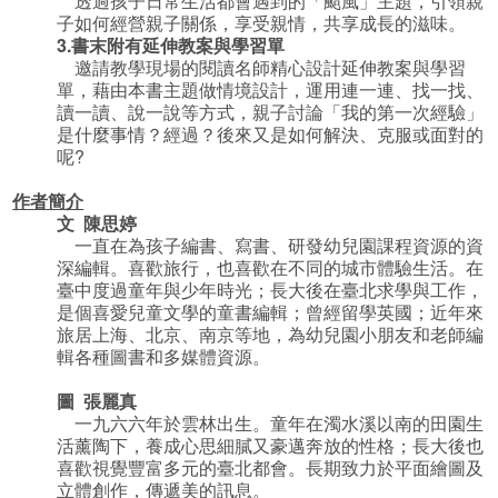
透過孩子日常生活都會遇到的「颱風」主題，引領親
子如何經營親子關係，享受親情，共享成長的滋味。
3.
書末附有延伸教案與學習單
邀請教學現場的閱讀名師精心設計延伸教案與學習
單，藉由本書主題做情境設計，運用連一連、找一找、
讀一讀、說一說等方式，親子討論「我的第一次經驗」
是什麼事情？經過？後來又是如何解決、克服或面對的
呢?
作者簡介
文 陳思婷
一直在為孩子編書、寫書、研發幼兒園課程資源的資
深編輯。喜歡旅行，也喜歡在不同的城市體驗生活。在
臺中度過童年與少年時光；長大後在臺北求學與工作，
是個喜愛兒童文學的童書編輯；曾經留學英國；近年來
旅居上海、北京、南京等地，為幼兒園小朋友和老師編
輯各種圖書和多媒體資源。
圖 張麗真
一九六六年於雲林出生。童年在濁水溪以南的田園生
活薰陶下，養成心思細膩又豪邁奔放的性格；長大後也
喜歡視覺豐富多元的臺北都會。長期致力於平面繪圖及
立體創作，傳遞美的訊息。