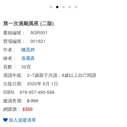
第一次過颱風夜 (二版)
書籍編號： AGR001
賣場編號： 001821
作者：
陳思婷
繪者：
張麗真
頁數： 32頁
適讀年級: 3~7歲親子共讀；8歲以上自己閱讀
出版日期: 2022年 8月 1日
ISBN: 978-957-490-588
建議售價:
$ 350
網購價：
$350
加入追蹤清單