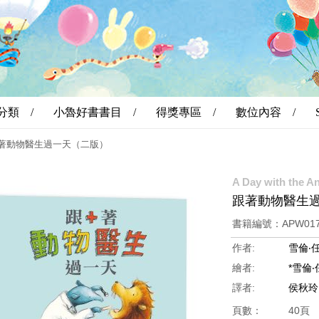
分類 /
小魯好書書目 /
得獎專區 /
數位內容 /
著動物醫生過一天（二版）
A Day with the A
跟著動物醫生
書籍編號：APW01
作者:
雪倫‧
繪者:
*雪倫
譯者:
侯秋玲
頁數：
40頁