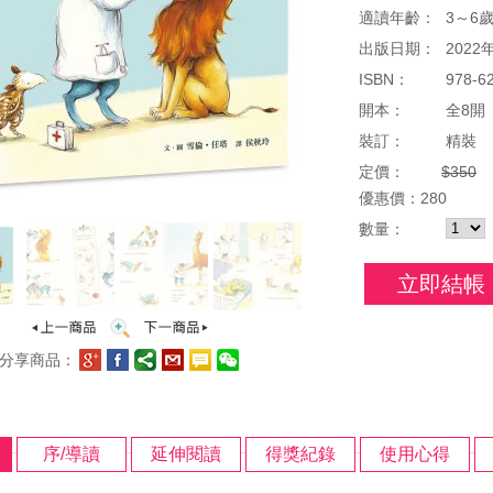
適讀年齡：
3～6
出版日期：
2022
ISBN：
978-6
開本：
全8開（
裝訂：
精裝
定價：
$350
優惠
價：
280
數量：
立即結帳
分享商品：
序/導讀
延伸閱讀
得獎紀錄
使用心得