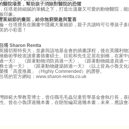
的醫院場景，幫助孩子消除對醫院的恐懼
．任塔老師細膩的筆觸之下，打造出溫馨又可愛的動物醫院，能
板印象。
豐富細節的畫面，給你無窮樂趣與驚喜
倫・任塔擅長在圖畫中隱藏大量細節，親子共讀時可引導孩子多
笑的小彩蛋！
任塔
Sharon Rentta
切斯特長大，並參與該地基金會的插畫課程，後在英國利物浦
橋藝術學校攻讀童書插畫碩士。目前和先生定居在劍橋，在家中
過一天》、《跟著動物消防員過一天》、《跟著動物鐵道員過一
務士過一天》、《跟著動物建築師過一天》（以上皆為小魯文化
獲「高度推薦」（Highly Commended）的讚譽。
塔的官方網站：www.sharon-rentta.co.uk
範大學教育博士，曾任職毛毛蟲兒童哲學基金會執行長，喜
性。曾在小魯譯過幾本書，在朗智編寫過幾本書，未來，應該會