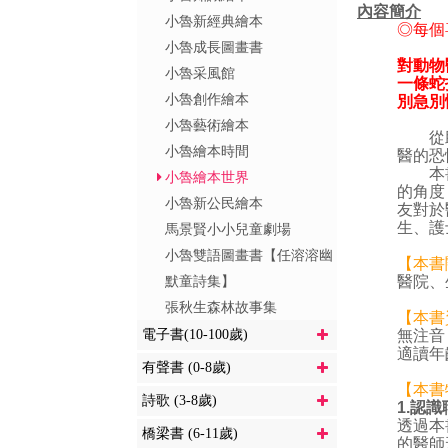
內容簡介
小魯新經典繪本
◎每個
小魯成長圖畫書
對動物
小魯采風館
一條蛇
小魯創作繪本
別急別
小魯藝術繪本
從助人
小魯繪本時間
醫的恐
本書以
小魯繪本世界
的角度
小魯新公民繪本
友對於
生、護
馬景賢小小兒童劇場
小魯雙語圖畫書【任溶溶幽
【本書
默童詩集】
醫院、
張秋生森林故事集
【本書
電子書(10-100歲)
無注音
適讀年
有聲書 (0-8歲)
【本書
詩歌 (3-8歲)
1.
認識
透過本
橋梁書 (6-11歲)
的醫師