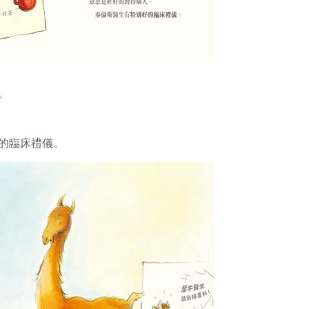
。
的臨床禮儀。