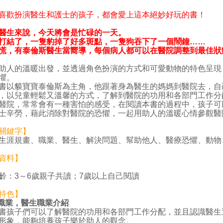
喜歡扮演醫生和護士的孩子，都會愛上這本絕妙好玩的書！
醫生來說，今天將會是忙碌的一天。
打結了，一隻豹掉了好多斑點，一隻狗吞下了一個鬧鐘
……
慌，有泰倫斯醫生當嚮導，每個病人都可以在醫院調整到最佳狀
的溫暖出發，並透過角色扮演的方式和可愛動物的特色呈現
懼。
貘寶寶泰倫斯為主角，他跟著身為醫生的媽媽到醫院去，自
，以兒童輕鬆又溫馨的方式，了解到醫院的功用和各部門工作分
醫院，常常會有一種害怕的感受，在閱讀本書的過程中，孩子可
士辛勞，藉此消除對醫院的恐懼，一起用助人的溫暖心情參觀醫
關鍵字】
生涯規畫、職業、醫生、解決問題、幫助他人、醫療恐懼、動物
資料】
齡：3～6歲親子共讀；7歲以上自己閱讀
特色】
職業，醫生職業介紹
書孩子們可以了解醫院的功用和各部門工作分配，並且認識醫生
形象，能夠培養孩子樂於助人的觀念。