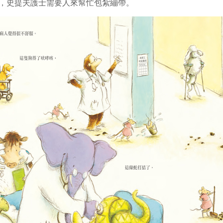
，史提夫護士需要人來幫忙包紮繃帶。