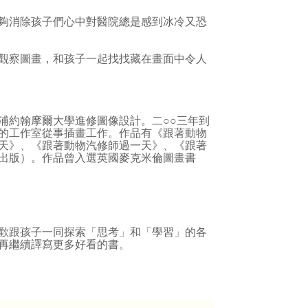
夠消除孩子們心中對醫院總是感到冰冷又恐
觀察圖畫，和孩子一起找找藏在畫面中令人
約翰摩爾大學進修圖像設計。二○○三年到
的工作室從事插畫工作。作品有《跟著動物
天》、《跟著動物汽修師過一天》、《跟著
出版）。作品曾入選英國麥克米倫圖畫書
歡跟孩子一同探索「思考」和「學習」的各
再繼續譯寫更多好看的書。