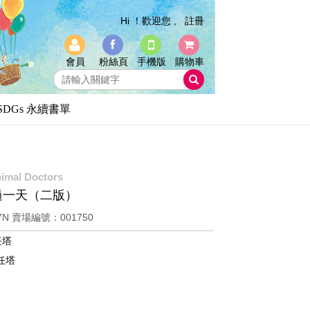
Hi ！歡迎您 ,
註冊
會員
粉絲頁
手機版
購物車
SDGs 永續書單
nimal Doctors
過一天（二版）
7N
賣場編號：001750
任塔
‧任塔