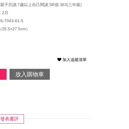
歲親子共讀;7歲以上自己閱讀;SR值:363(三年級)
年 2月
26-7043-61-5
25.5×27.5cm）
加入追蹤清單
放入購物車
發表書評