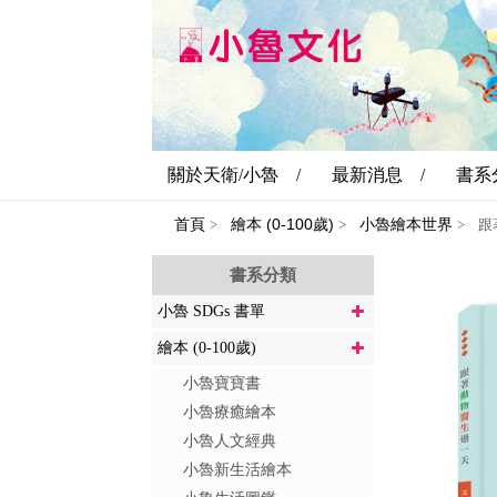
關於天衛/小魯 /
最新消息 /
書系
首頁
繪本 (0-100歲)
小魯繪本世界
>
>
>
跟
書系分類
小魯 SDGs 書單
繪本 (0-100歲)
小魯寶寶書
小魯療癒繪本
小魯人文經典
小魯新生活繪本