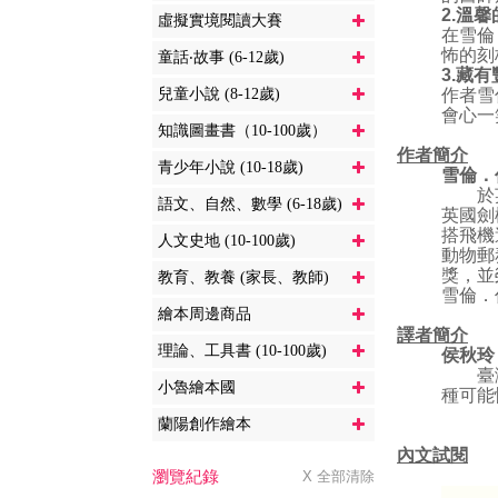
2.
溫馨
虛擬實境閱讀大賽
在雪倫
怖的刻
童話‧故事 (6-12歲)
3.
藏有
兒童小說 (8-12歲)
作者雪
會心一
知識圖畫書（10-100歲）
作者簡介
青少年小說 (10-18歲)
雪倫．
於英國
語文、自然、數學 (6-18歲)
英國劍
搭飛機
人文史地 (10-100歲)
動物郵
獎，並榮
教育、教養 (家長、教師)
雪倫．任
繪本周邊商品
譯者簡介
理論、工具書 (10-100歲)
侯秋玲
臺灣師
小魯繪本國
種可能
蘭陽創作繪本
內文試閱
瀏覽紀錄
X 全部清除