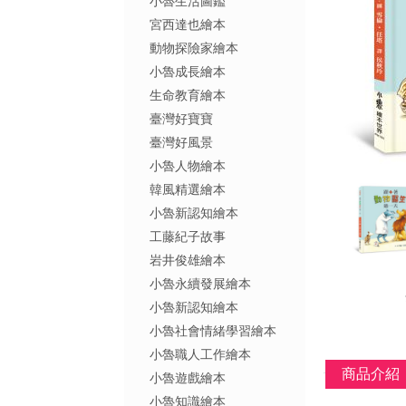
小魯生活圖鑑
宮西達也繪本
動物探險家繪本
小魯成長繪本
生命教育繪本
臺灣好寶寶
臺灣好風景
小魯人物繪本
韓風精選繪本
小魯新認知繪本
工藤紀子故事
岩井俊雄繪本
小魯永續發展繪本
小魯新認知繪本
小魯社會情緒學習繪本
小魯職人工作繪本
商品介紹
小魯遊戲繪本
小魯知識繪本