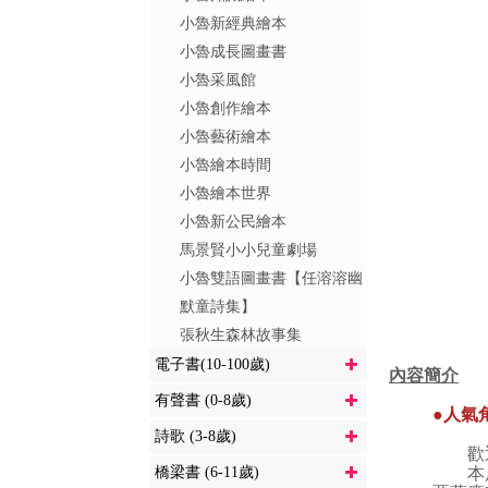
小魯新經典繪本
小魯成長圖畫書
小魯采風館
小魯創作繪本
小魯藝術繪本
小魯繪本時間
小魯繪本世界
小魯新公民繪本
馬景賢小小兒童劇場
小魯雙語圖畫書【任溶溶幽
默童詩集】
張秋生森林故事集
電子書(10-100歲)
內容簡介
有聲書 (0-8歲)
●人氣
詩歌 (3-8歲)
歡迎
橋梁書 (6-11歲)
本店由