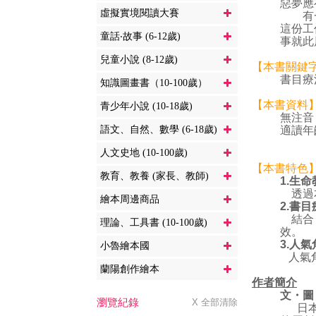
惡夢應
虛擬實境閱讀大賽
有一天
這份工
童話‧故事 (6-12歲)
事就此
兒童小說 (8-12歲)
【本書關鍵
書目療
知識圖畫書（10-100歲）
【本書資料
青少年小說 (10-18歲)
無注音
語文、自然、數學 (6-18歲)
適讀年
人文史地 (10-100歲)
【本書特色
教育、教養 (家長、教師)
1.生
透過本
繪本周邊商品
2.
書目
結合「
理論、工具書 (10-100歲)
效。
3.
人氣
小魯繪本國
人氣角
蘭陽創作繪本
作者簡介
文・圖 a
瀏覽紀錄
X 全部清除
日本著