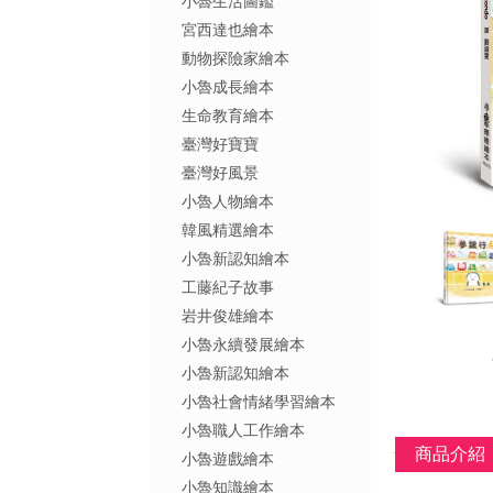
小魯生活圖鑑
宮西達也繪本
動物探險家繪本
小魯成長繪本
生命教育繪本
臺灣好寶寶
臺灣好風景
小魯人物繪本
韓風精選繪本
小魯新認知繪本
工藤紀子故事
岩井俊雄繪本
小魯永續發展繪本
小魯新認知繪本
小魯社會情緒學習繪本
小魯職人工作繪本
商品介紹
小魯遊戲繪本
小魯知識繪本