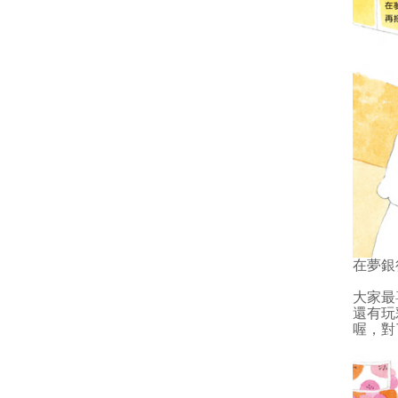
在夢銀
大家最
還有玩
喔，對