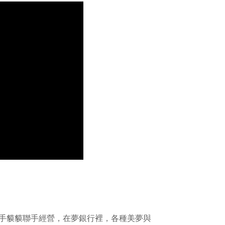
手貘貘聯手經營，在夢銀行裡，各種美夢與