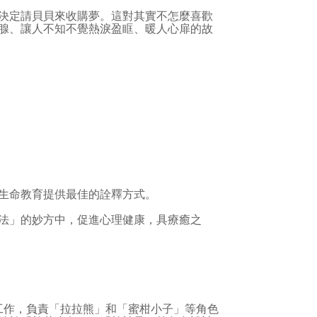
決定請貝貝來收購夢。這對其實不怎麼喜歡
腺、讓人不知不覺熱淚盈眶、暖人心扉的故
生命教育提供最佳的詮釋方式。
法」的妙方中，促進心理健康，具療癒之
作，負責「拉拉熊」和「蜜柑小子」等角色