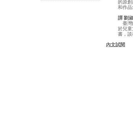
的原創
和作品
譯 
臺灣師
於兒童
書，談
內文試閱