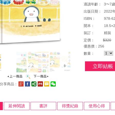
適讀年齡：
3〜7
出版日期：
2022
ISBN：
978-6
開本：
18.5×
裝訂：
精裝
定價：
$320
優惠
價：
256
數量：
立即結帳
分享商品：
延伸閱讀
書評
得獎紀錄
使用心得