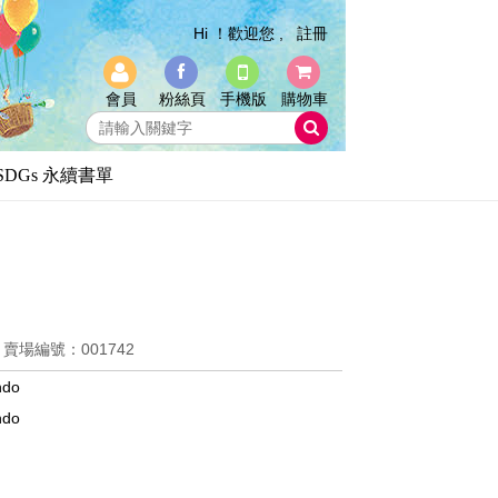
Hi ！歡迎您 ,
註冊
會員
粉絲頁
手機版
購物車
SDGs 永續書單
5
賣場編號：001742
ndo
ndo