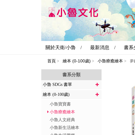
關於天衛/小魯 /
最新消息 /
書系
首頁
繪本 (0-100歲)
小魯療癒繪本
>
>
>
夢
書系分類
小魯 SDGs 書單
繪本 (0-100歲)
小魯寶寶書
小魯療癒繪本
小魯人文經典
小魯新生活繪本