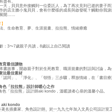
有盡有。
，貝貝意外接觸到一位委託人，為了再次見到已逝的妻子而
作的店主膽小鬼貝貝，會有什麼樣的成長與啟發呢？觸動你我淚
展開……
字】
法、生命教育、夢、生涯規畫、拉拉熊、情緒療癒
】
齡：3〜7歲親子共讀，8歲以上自己閱讀
】
命教育最佳讀物
書故事，開啟親子對於生死教育、職涯規畫的對話與討論，為
療法最佳素材
認同」、「淨化」、「領悟」三步驟，釋放情緒，在「書目療
角色「拉拉熊」設計師暖心之作
色「拉拉熊」設計師aki kondo，溫暖讀者心扉的溫馨小品。
ki kondo
名插畫家、角色設計師。於一九九七年加入文具公司設計室工