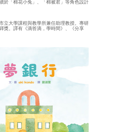
續於「棉花小兔」、「棉被君」等角色設計
市立大學課程與教學所兼任助理教授。專研
鐸獎。譯有《滴答滴，學時間》、《分享