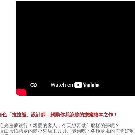
角色「拉拉熊」設計師，觸動你我淚腺的療癒繪本之作！
光臨夢銀行！親愛的客人，今天想要做什麼樣的夢呢？
害怕惡夢的膽小鬼店主貝貝、能夠吃下各種夢境的捕夢好幫