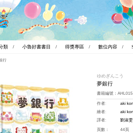
分類 /
小魯好書書目 /
得獎專區 /
數位內容 /
銀行
ゆめぎんこう
夢銀行
書籍編號：AHL01
作者:
aki ko
繪者:
​aki ko
譯者:
劉淑雯
頁數：
44頁