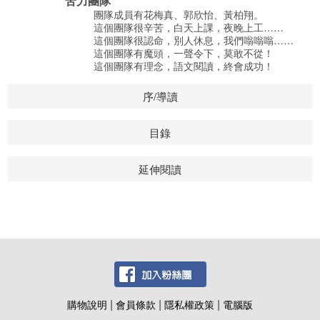
苦力團隊
團隊成員有花梅真、郭欣怡、黃柏翔。
這個團隊很辛苦，白天上課，夜晚上工……
這個團隊很認命，別人休息，我們嗡嗡嗡……
這個團隊有魔頭，一聲令下，莫敢不從！
這個團隊有理念，語文閱讀，終會成功！
序/導讀
目錄
延伸閱讀
|
|
|
購物說明
會員條款
隱私權政策
電腦版