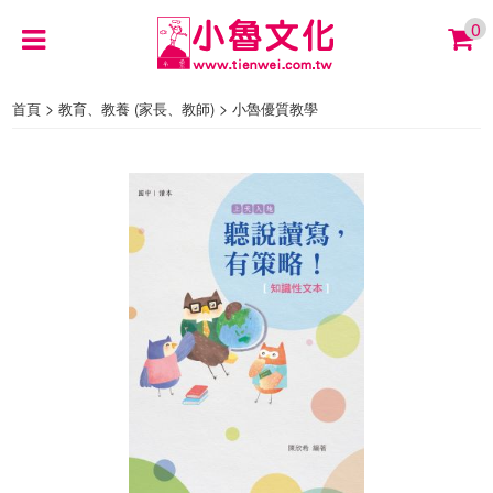
0
>
>
首頁
教育、教養 (家長、教師)
小魯優質教學