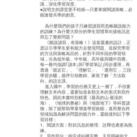
識，深化學習深度。
●說明文的課堂更不枯燥—只要掌握閱讀策略，必
能激發共學的創意。
為什麼我們的孩子只練習讀寫而忽略聽說能力
的訓練？為什麼大部分的學生習慣單向接收訊息
而忘了覺察問題？
《聽說讀寫，有策略！》這套叢書的設計，正
是以引導學生更有能力去發現問題、並探究學習
的方法與策略為目的，針對不同年段的學習領
域，分為低年級、中年級、高年級與國中四冊。
每一冊均強調｢讀本｣與｢學習筆記｣同步運用，再
透過「親近它」、「理解它」、「運用它 」三段
學習步驟，循序引領教師、家長了解「方法取
向」的語文課。
進入國中，學習的任務又更上一層了，不但要
理解文本內容，還要知道各類文本的形式和寫作
特色。因此本書特別精選《最高的山‧最深的
海》、《地球的奧祕》與《地面地下》等科普讀
物，除了能幫助學童增進學習效能，進而整合跨
領域知識為解決問題的能力外，還能達到以下學
習目標：
1、閱讀方面：對於訊息的整理、詮釋也應更為熟
練。
2、寫作部分：能完成結構完整、主旨明確的文