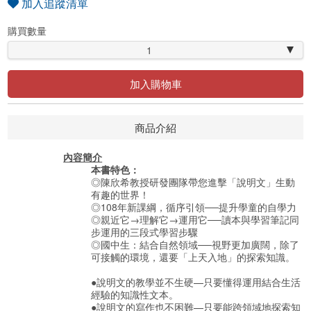
加入追蹤清單
購買數量
1
加入購物車
商品介紹
內容簡介
本書特色：
◎陳欣希教授研發團隊帶您進擊「說明文」生動
有趣的世界！
◎108年新課綱，循序引領──提升學童的自學力
◎親近它→理解它→運用它──讀本與學習筆記同
步運用的三段式學習步驟
◎國中生：結合自然領域──視野更加廣闊，除了
可接觸的環境，還要「上天入地」的探索知識。
●說明文的教學並不生硬—只要懂得運用結合生活
經驗的知識性文本。
●說明文的寫作也不困難—只要能跨領域地探索知