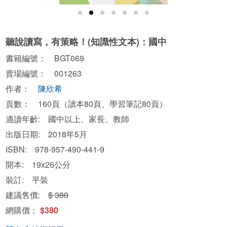
聽說讀寫，有策略！(知識性文本)：國中
書籍編號： BGT069
賣場編號： 001263
作者：
陳欣希
頁數： 160頁（讀本80頁、學習筆記80頁）
適讀年齡: 國中以上、家長、教師
出版日期: 2018年5月
ISBN: 978-957-490-441-9
開本: 19x26公分
裝訂: 平裝
建議售價:
$ 380
網購價：
$380