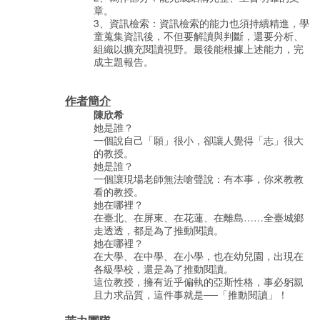
章。
3、資訊檢索：資訊檢索的能力也須持續精進，學
童蒐集資訊後，不但要解讀與判斷，還要分析、
組織以擴充閱讀視野。最後能根據上述能力，完
成主題報告。
作者簡介
陳欣希
她是誰？
一個說自己「願」很小，卻讓人覺得「志」很大
的教授。
她是誰？
一個讓現場老師無法嗆聲說：有本事，你來教教
看的教授。
她在哪裡？
在臺北、在屏東、在花蓮、在離島……全臺城鄉
走透透，都是為了推動閱讀。
她在哪裡？
在大學、在中學、在小學，也在幼兒園，出現在
各級學校，還是為了推動閱讀。
這位教授，擁有近乎偏執的亞斯性格，事必躬親
且力求品質，這件事就是──「推動閱讀」！