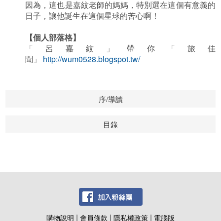
因為，這也是嘉紋老師的媽媽，特別選在這個有意義的
日子，讓他誕生在這個星球的苦心啊！
【個人部落格】
「呂嘉紋」帶你「旅佳
聞」
http://wum0528.blogspot.tw/
序/導讀
目錄
|
|
|
購物說明
會員條款
隱私權政策
電腦版