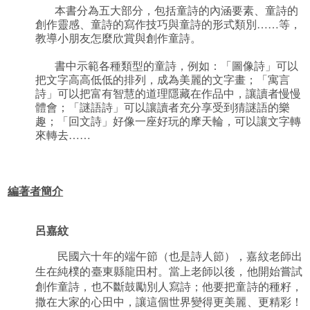
本書分為五大部分，包括童詩的內涵要素、童詩的
創作靈感、童詩的寫作技巧與童詩的形式類別……等，
教導小朋友怎麼欣賞與創作童詩。
書中示範各種類型的童詩，例如：「圖像詩」可以
把文字高高低低的排列，成為美麗的文字畫；「寓言
詩」可以把富有智慧的道理隱藏在作品中，讓讀者慢慢
體會；「謎語詩」可以讓讀者充分享受到猜謎語的樂
趣；「回文詩」好像一座好玩的摩天輪，可以讓文字轉
來轉去……
編著者簡介
呂嘉紋
民國六十年的端午節（也是詩人節），嘉紋老師出
生在純樸的臺東縣龍田村。當上老師以後，他開始嘗試
創作童詩，也不斷鼓勵別人寫詩；他要把童詩的種籽，
撒在大家的心田中，讓這個世界變得更美麗、更精彩！