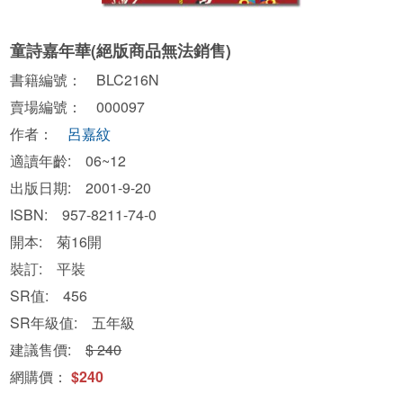
童詩嘉年華(絕版商品無法銷售)
書籍編號： BLC216N
賣場編號： 000097
作者：
呂嘉紋
適讀年齡: 06~12
出版日期: 2001-9-20
ISBN: 957-8211-74-0
開本: 菊16開
裝訂: 平裝
SR值: 456
SR年級值: 五年級
建議售價:
$ 240
網購價：
$240