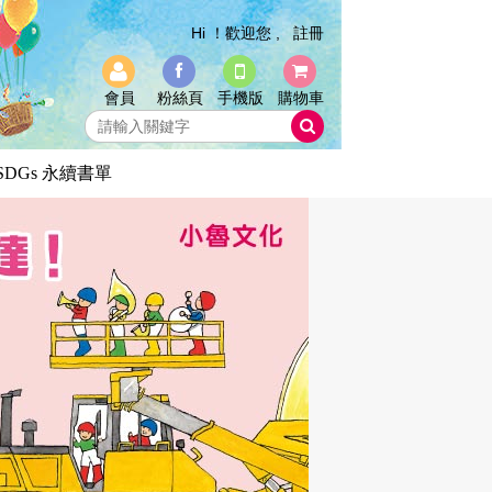
Hi ！歡迎您 ,
註冊
會員
粉絲頁
手機版
購物車
SDGs 永續書單