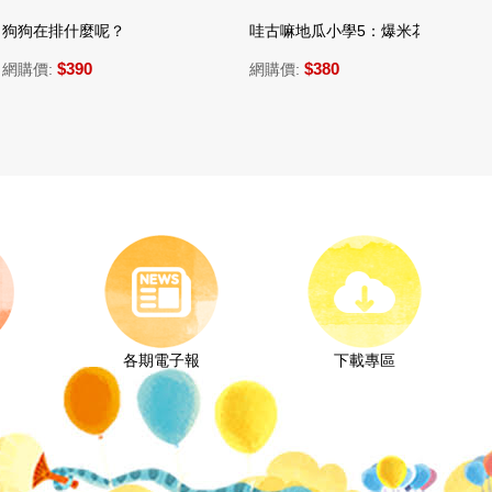
，另附精美包裝盒 (三版)
排什麼呢？
哇古嘛地瓜小學5：爆米花便當和雪花草莓
崔崔的
$390
$380
:
網購價:
網購價
各期電子報
下載專區