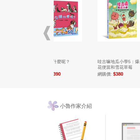
狗狗在排什麼呢？
哇古嘛地瓜小學5：爆米
崔崔的
花便當和雪花草莓
屋大改
$390
$380
網購價:
網購價:
網購價:
小魯作家介紹