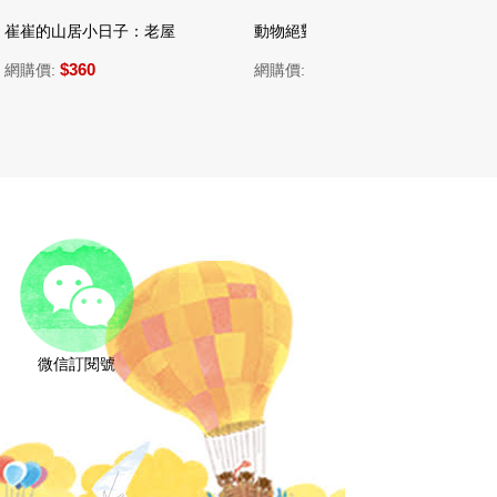
山居小日子：老屋大改造
動物絕對不應該穿衣服（四版）
文具精
$360
$360
:
網購價:
網購價
微信訂閱號