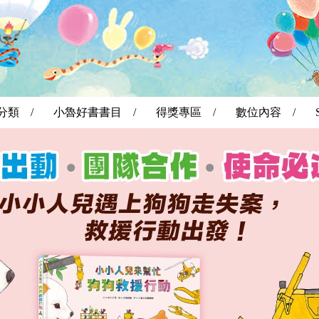
分類 /
小魯好書書目 /
得獎專區 /
數位內容 /