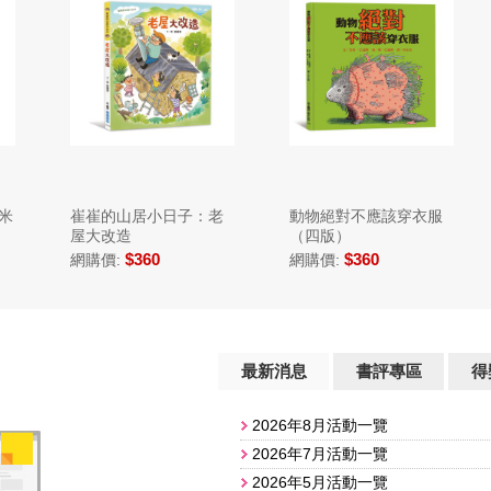
山居小日子：老
動物絕對不應該穿衣服
文具精靈國1：
造
（四版）
開學趴（二版）
$360
$360
$360
網購價:
網購價:
最新消息
書評專區
得
2026年8月活動一覽
2026年7月活動一覽
2026年5月活動一覽