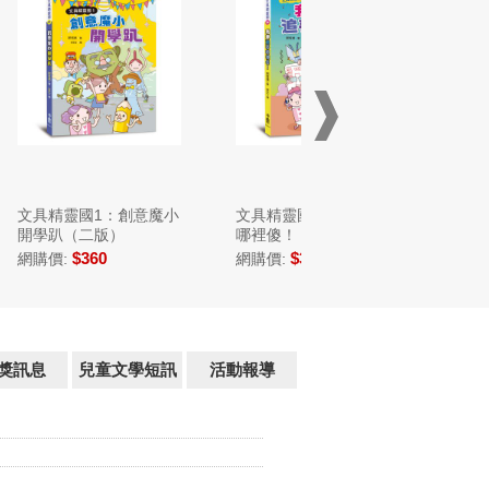
創意魔小
文具精靈國4：我要追夢
能遇見你，真的太好了
哪裡傻！（二版）
$360
$390
網購價:
網購價:
獎訊息
兒童文學短訊
活動報導