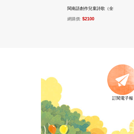
書
閩南語創作兒童詩歌（全套共5冊+5片CD）
狗狗在
$270
$2100
網購價:
網購價
訂閱電子報