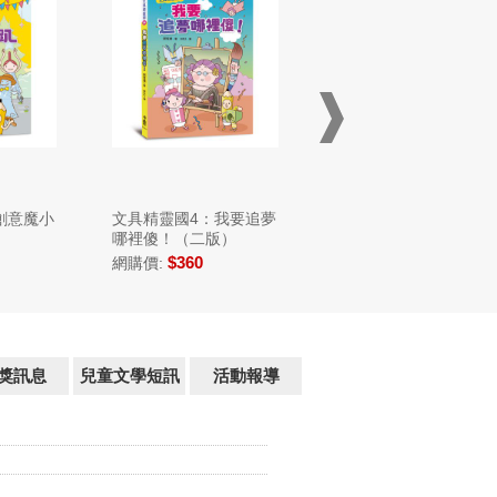
創意魔小
文具精靈國4：我要追夢
能遇見你，真的太好了
哪裡傻！（二版）
$360
$390
網購價:
網購價:
獎訊息
兒童文學短訊
活動報導