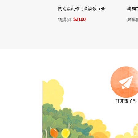
閩南語創作兒童詩歌（全套共5冊+5片CD），另附
狗狗在排什
$2100
$390
網購價:
網購價:
訂閱電子報