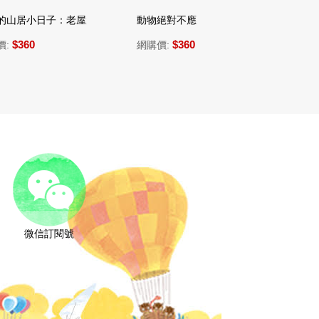
小日子：老屋大改造
動物絕對不應該穿衣服（四版）
文具精靈國
0
$360
$36
網購價:
網購價:
微信訂閱號