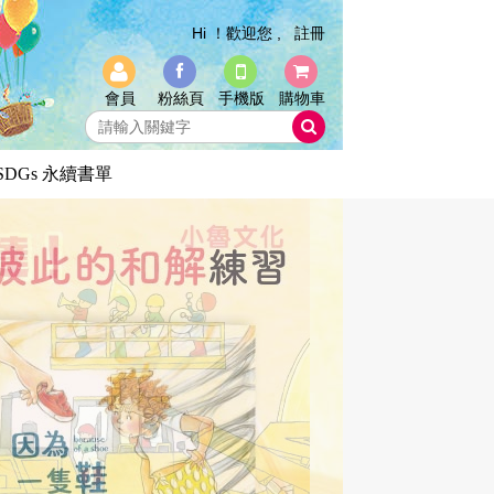
Hi ！歡迎您 ,
註冊
會員
粉絲頁
手機版
購物車
SDGs 永續書單