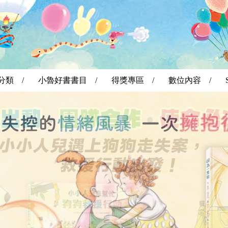
分類 /
小魯好書書目 /
得獎專區 /
數位內容 /