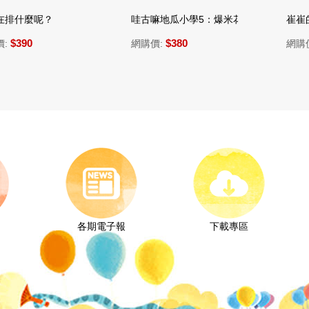
精美包裝盒 (三版)
麼呢？
哇古嘛地瓜小學5：爆米花便當和雪花草莓
崔崔的山居
$380
$36
網購價:
網購價:
各期電子報
下載專區