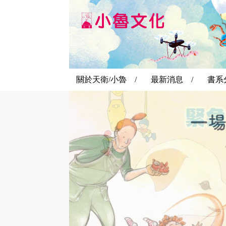
關於天衛/小魯 /
最新消息 /
書系