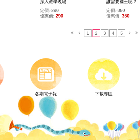
深入教學現場
誰需要國王呢？
定價: 290
定價: 350
290
350
優惠價:
優惠價:
1
2
3
4
5
各期電子報
下載專區