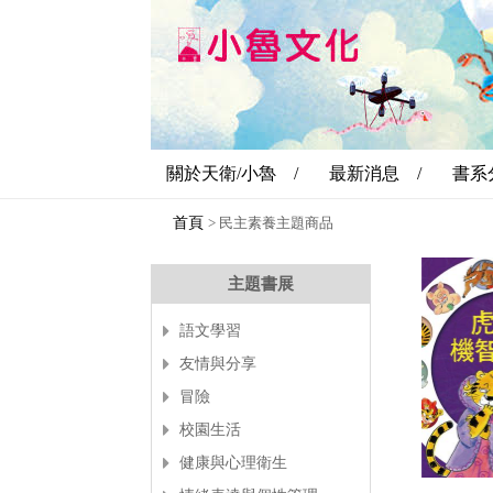
關於天衛/小魯 /
最新消息 /
書系
首頁
>
民主素養主題商品
主題書展
語文學習
友情與分享
冒險
校園生活
健康與心理衛生