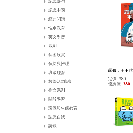
認識臺灣
認識中國
經典閱讀
性別教育
英文學習
戲劇
藝術欣賞
偵探與推理
露佩．王不跳
班級經營
定價: 380
教學活動設計
380
優惠價:
作文系列
關於學習
環保與生態教育
認識自我
詩歌