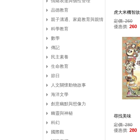
情緒表達與個性管理
品德教育
虎大米機智故
親子溝通、家庭教育與親情
定價: 260
260
優惠價:
科學教育
數學
傳記
民主素養
生命教育
節日
人文關懷動物故事
海洋文學
創意幽默與想像力
幽靈與神秘
尋找美味
科幻
定價: 280
280
優惠價:
國際觀