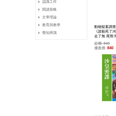
認識工作
閱讀策略
文學理論
教育與教學
動物疑案調查
《誰殺死了河
覺知辨識
走了無 尾熊
定價: 840
840
優惠價: