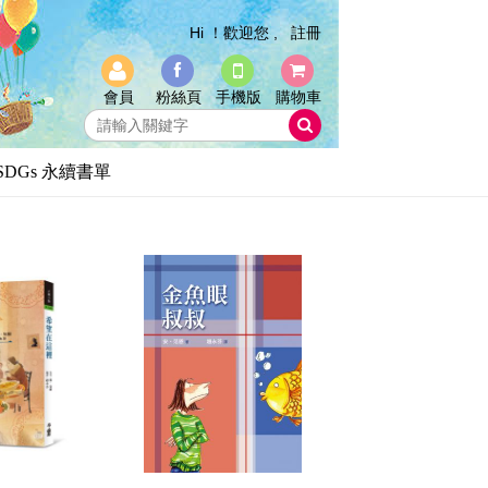
Hi ！歡迎您 ,
註冊
會員
粉絲頁
手機版
購物車
SDGs 永續書單