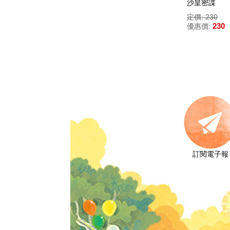
沙皇密諜
定價: 230
230
優惠價:
訂閱電子報