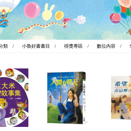
分類 /
小魯好書書目 /
得獎專區 /
數位內容 /