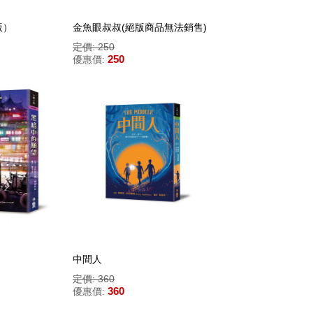
版）
金魚眼叔叔(絕版商品無法銷售)
定價: 250
250
優惠價:
中間人
定價: 360
360
優惠價: