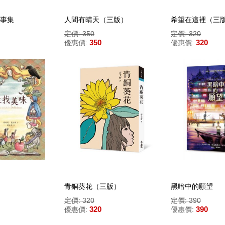
事集
人間有晴天（三版）
希望在這裡（三
定價: 350
定價: 320
350
320
優惠價:
優惠價:
青銅葵花（三版）
黑暗中的願望
定價: 320
定價: 390
320
390
優惠價:
優惠價: