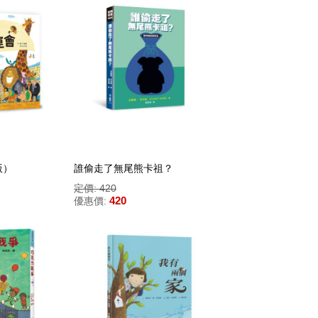
版）
誰偷走了無尾熊卡祖？
定價: 420
420
優惠價: