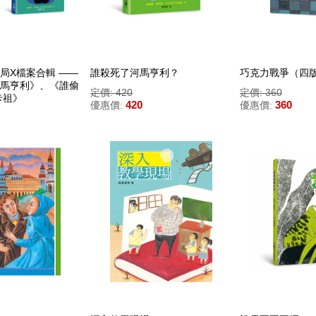
局X檔案合輯 ——
誰殺死了河馬亨利？
巧克力戰爭（四
馬亨利》、《誰偷
定價: 420
定價: 360
卡祖》
420
360
優惠價:
優惠價: