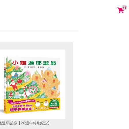
0
雞過耶誕節【20週年特別紀念】