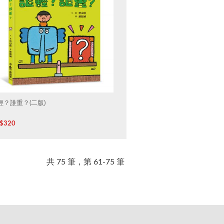
輕？誰重？(二版)
$
320
共 75 筆，第 61-75 筆