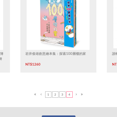
簿
岩井俊雄創意繪本集：探索100層樓的家
誰
牌
NT$
1260
NT
1
2
3
4