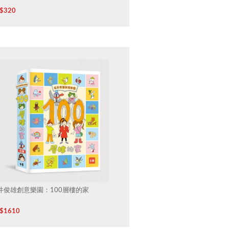
$
320
井俊雄創意樂園：100層樓的家
$
1610