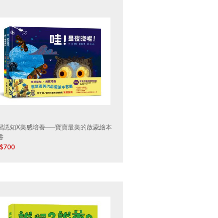
習認知X美感培養──寶寶最美的啟蒙繪本
書
$
700