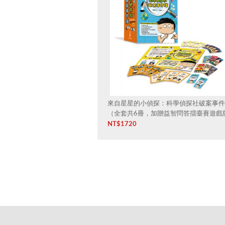
來自星星的小偵探：科學偵探社破案事件
（全套共6冊，加贈益智問答擂臺賽遊戲
卡）
NT$
1720