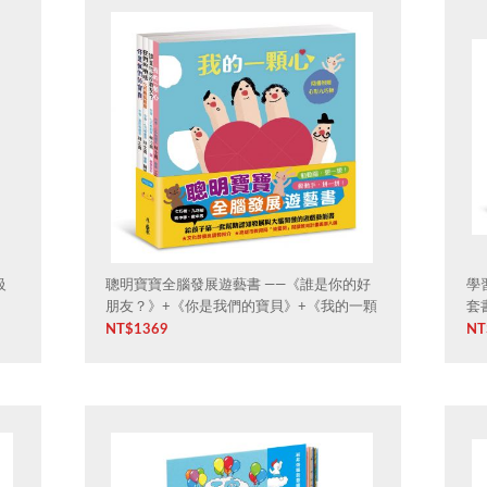
級
聰明寶寶全腦發展遊藝書 ——《誰是你的好
學
朋友？》+《你是我們的寶貝》+《我的一顆
套
心》+《我們的地球──七巧板玩創意》
NT$
1369
NT