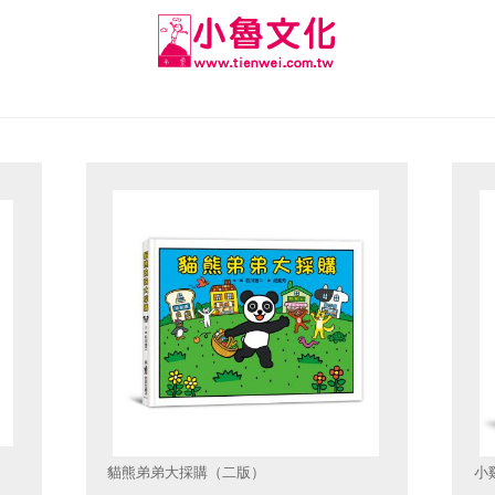
貓熊弟弟大採購（二版）
小