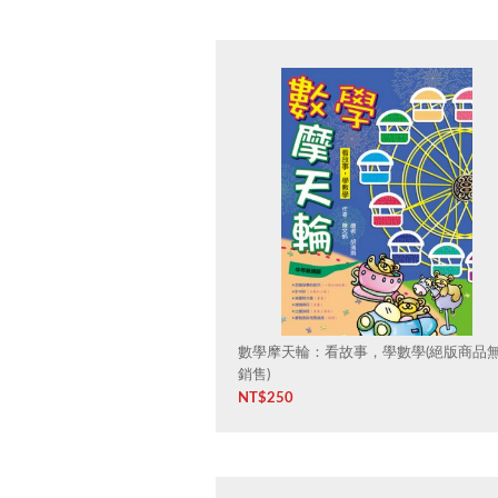
數學摩天輪：看故事，學數學(絕版商品
銷售)
NT$
250