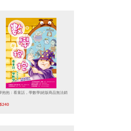
學抱抱：看童話，學數學(絕版商品無法銷
$
240