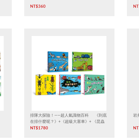
NT$
360
NT
排隊大探險！——超人氣識物百科 《到底
岩
在排什麼呢？》+《超級大塞車》+ 《昆蟲
在排什麼呢？》+《海底在排什麼 呢？》+
NT$
1780
NT
《鳥兒在排什麼呢？》