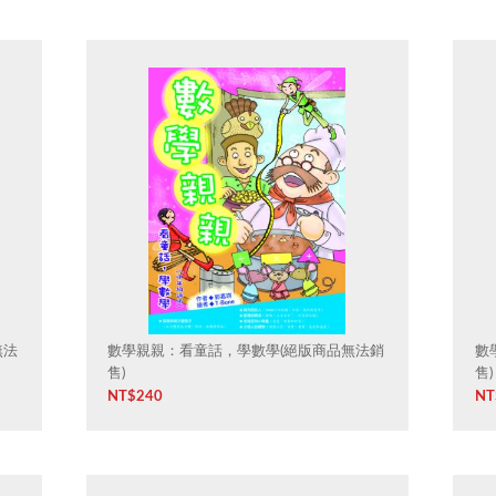
無法
數學親親：看童話，學數學(絕版商品無法銷
數
售)
售)
NT$
240
NT