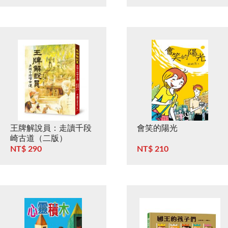
王牌解說員：走讀千段
會笑的陽光
崎古道（二版）
NT$ 290
NT$ 210