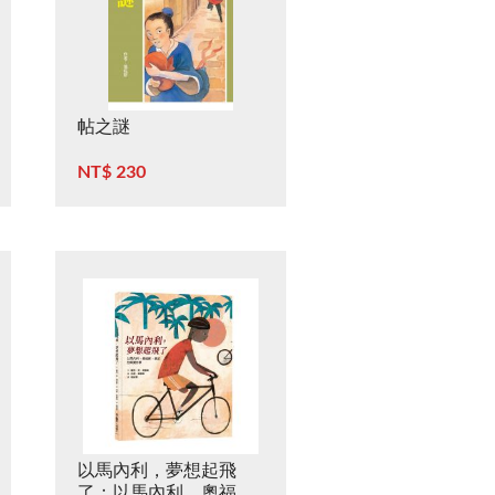
帖之謎
NT$ 230
以馬內利，夢想起飛
了：以馬內利．奧福