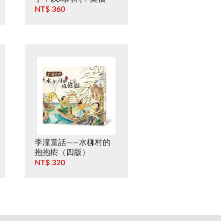
蘇．葉波的真實故事
NT$ 360
李潼童話——水柳村的
抱抱樹（四版）
NT$ 320