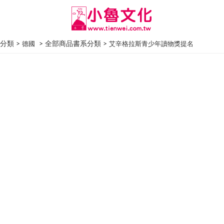
分類 >
> 全部商品書系分類 >
德國
艾辛格拉斯青少年讀物獎提名