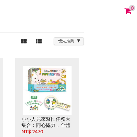
0
優先推薦
小小人兒來幫忙任務大
集合：同心協力，全體
出動！（七冊合售，附
NT$ 2470