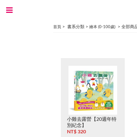
> 書系分類 >
> 全部商
首頁
繪本 (0-100歲)
小雞去露營【20週年特
別紀念】
NT$ 320