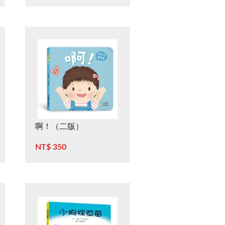
贈「幫忙找一找」放大
鏡）
啊！（二版）
NT$ 350