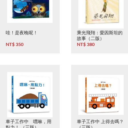
哇！是夜晚呢！
乘光飛翔：愛因斯坦的
故事（二版）
NT$ 350
NT$ 380
車子工作中 嘿咻，用
車子工作中 上得去嗎？
點力！ （三版）
（三版）