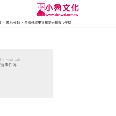
> 書系分類 >
國
美國佛羅里達州陽光州青少年獎
the Fountain
祕密事件簿