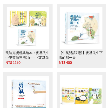
凱迪克獎經典繪本：麥基先生
【中英雙語對照】麥基先生下
中英雙語三 部曲——《麥基先
雪的那一天
生請假的那一天》、《麥 基先
NT$ 1160
NT$ 400
生錯過巴士的那一天》、《麥
基先生下 雪的那一天》