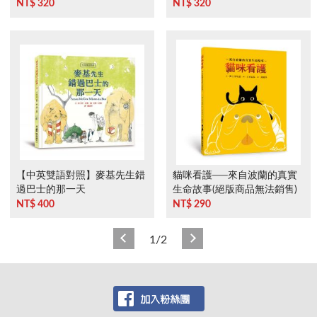
NT$ 320
NT$ 320
【中英雙語對照】麥基先生錯
貓咪看護──來自波蘭的真實
過巴士的那一天
生命故事(絕版商品無法銷售)
NT$ 400
NT$ 290
1/2