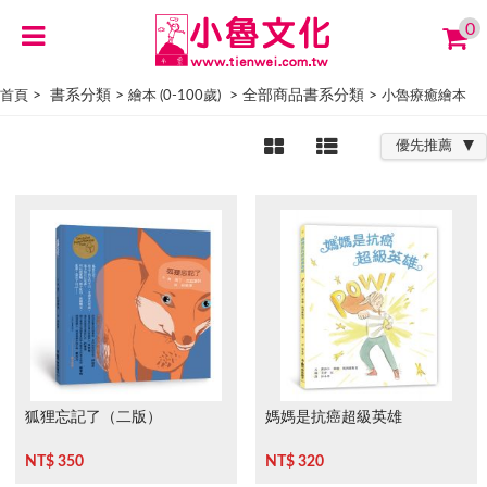
0
> 書系分類 >
> 全部商品書系分類 >
首頁
繪本 (0-100歲)
小魯療癒繪本
優先推薦
狐狸忘記了（二版）
媽媽是抗癌超級英雄
NT$ 350
NT$ 320