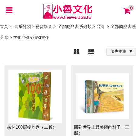
0
> 書系分類 >
> 全部商品書系分類 >
> 全部商品書系
首頁
得獎專區
台灣
分類 >
文化部優良讀物推介
優先推薦
森林100層樓的家（二版）
回到世界上最美麗的村子（三
版）