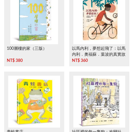
100層樓的家（三版）
以馬內利，夢想起飛了：以馬
內利．奧福蘇．葉波的真實故
事
NT$ 380
NT$ 360
青蛙書店
社區裡的每一隻狗：改變社