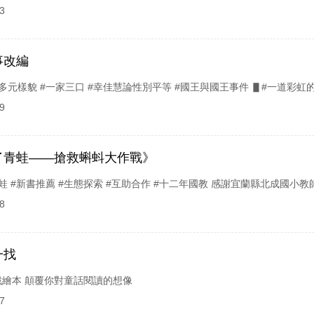
3
事改編
多元樣貌 #一家三口 #幸佳慧論性別平等 #國王與國王事件 ▋#一道彩虹
9
了青蛙——搶救蝌蚪大作戰》
蛙 #新書推薦 #生態探索 #互助合作 #十二年國教 感謝宜蘭縣北成國小教師王
8
一找
繪本 顛覆你對童話閱讀的想像
7