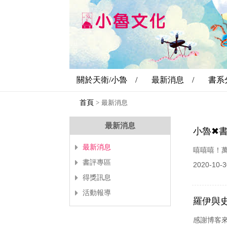
關於天衛/小魯 /
最新消息 /
書系
首頁
>
最新消息
最新消息
小魯✖書林
最新消息
嘻嘻嘻！
書評專區
2020-10-3
得獎訊息
活動報導
羅伊與
感謝博客來