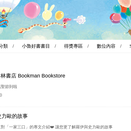
分類 /
小魯好書書目 /
得獎專區 /
數位內容 /
書店 Bookman Bookstore
萬聖節到啦
0
史力歐的故事
對「一家三口」的專文介紹❤️ 讓您更了解羅伊與史力歐的故事