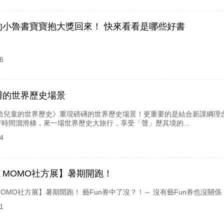
的小魯書寶寶抱大獎回來！ 快來看看是哪些好書
6
礡的世界歷史場景
《說給兒童的世界歷史》重現磅礡的世界歷史場景！更重要的是結合新課綱
時間溜滑梯，來一場世界歷史大旅行，享受「聲」歷其境的...
4
ＸMOMO社方展】暑期開跑！
OMO社方展】暑期開跑！ 藝Fun券中了沒？！～ 沒有藝Fun券也沒關
1