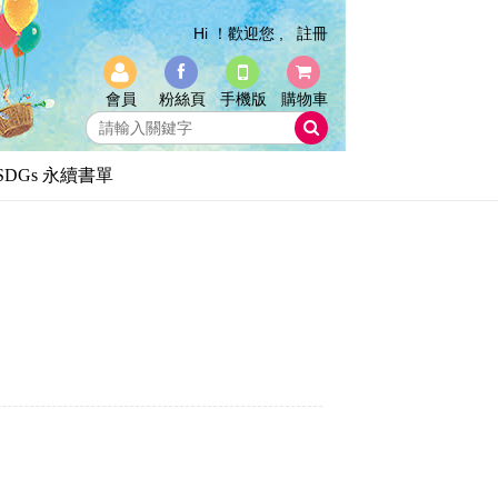
Hi ！歡迎您 ,
註冊
會員
粉絲頁
手機版
購物車
SDGs 永續書單