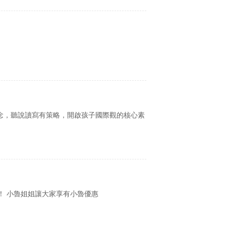
理念，聽說讀寫有策略，開啟孩子國際觀的核心素
係！ 小魯姐姐讓大家享有小魯優惠